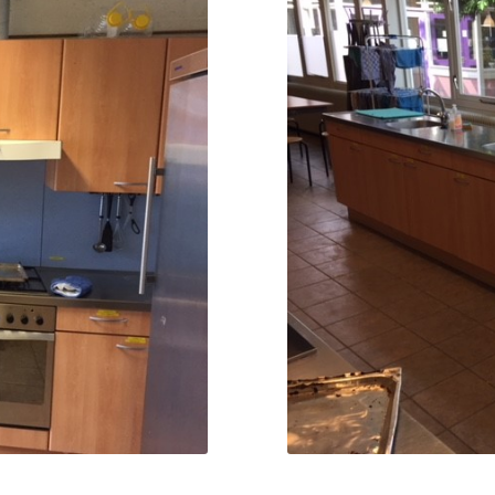
ing
Fo