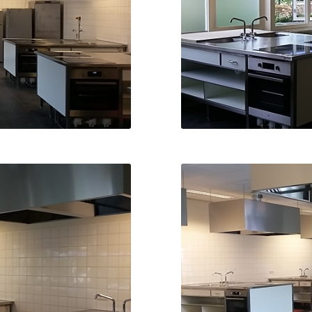
ng
F
ng
F