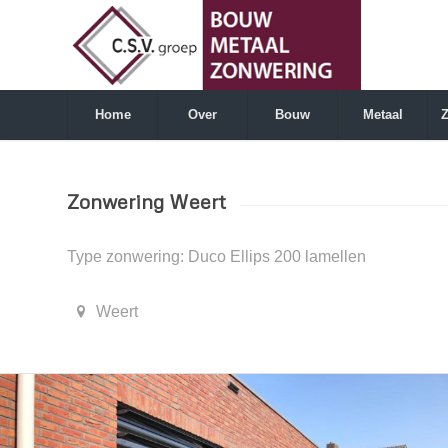
Home
Over
Bouw
Metaal
Zonwering Weert
Type zonwering: Duco Ellips 200 lamellen
Weert