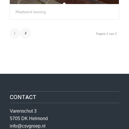
Maatwerk leuning
1
2
Pagina 2 van 2
CONTACT
Varenschut 3
5705 DK Helmond
info@csvgroep.nl