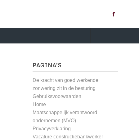
PAGINA’S
De kracht van goed werkende
zonwering zit in de besturing
Gebruiksvoorwaarden
Home
Maatschappelijk verantwoord
ondernemen (MVO)
Privacyverklaring
Vacature constructiebankwerker